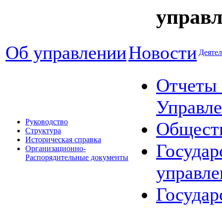
управл
Об управлении
Новости
Деятел
Отчеты 
Управле
Руководство
Общест
Структура
Историческая справка
Государ
Организационно-
Распорядительные документы
управле
Государ