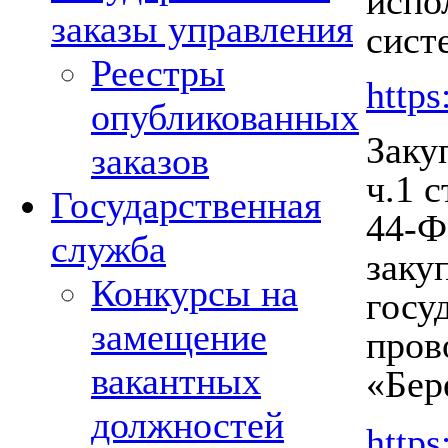
испо
заказы управления
сист
Реестры
https
опубликованных
Заку
заказов
ч.1 
Государственная
44-Ф
служба
заку
Конкурсы на
госу
замещение
пров
вакантных
«Бер
должностей
https