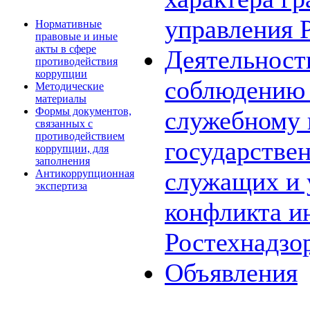
управления 
Нормативные
правовые и иные
акты в сфере
Деятельност
противодействия
коррупции
соблюдению 
Методические
материалы
Формы документов,
служебному
связанных с
противодействием
государстве
коррупции, для
заполнения
служащих и 
Антикоррупционная
экспертиза
конфликта и
Ростехнадзо
Объявления