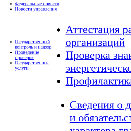
Федеральные новости
Новости управления
Аттестация р
организаций
Государственный
контроль и надзор
Проверка зна
Проведение
проверок
Государственные
энергетическ
услуги
Профилактик
Сведения о 
и обязатель
характера г