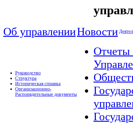
управл
Об управлении
Новости
Деятел
Отчеты 
Управле
Руководство
Общест
Структура
Историческая справка
Государ
Организационно-
Распорядительные документы
управле
Государ