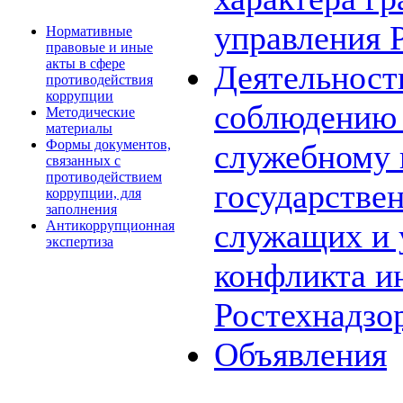
управления 
Нормативные
правовые и иные
акты в сфере
Деятельност
противодействия
коррупции
соблюдению 
Методические
материалы
Формы документов,
служебному
связанных с
противодействием
государстве
коррупции, для
заполнения
служащих и 
Антикоррупционная
экспертиза
конфликта и
Ростехнадзо
Объявления