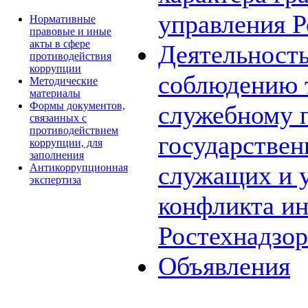
управления Р
Нормативные
правовые и иные
акты в сфере
Деятельност
противодействия
коррупции
соблюдению 
Методические
материалы
Формы документов,
служебному 
связанных с
противодействием
государстве
коррупции, для
заполнения
служащих и 
Антикоррупционная
экспертиза
конфликта ин
Ростехнадзор
Объявления