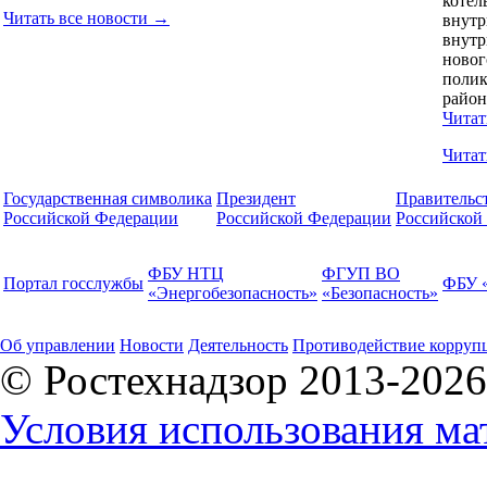
котел
Читать все новости →
внут
внутр
новог
полик
район
Читат
Читат
Государственная символика
Президент
Правительс
Российской Федерации
Российской Федерации
Российской
ФБУ НТЦ
ФГУП ВО
Портал госслужбы
ФБУ 
«Энергобезопасность»
«Безопасность»
Об управлении
Новости
Деятельность
Противодействие корруп
© Ростехнадзор 2013-2026
Условия использования ма