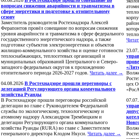
06.08.2026
В Ростехнадзоре прошло совещание по
эколо
вопросам снижения аварийности и травматизма в
атомн
сфере энергетики и подготовке к отопительному
тепло
сезону
корпу
Заместитель руководителя Ростехнадзора Алексей
район
Ферапонтов провёл совещание по вопросам снижения
котор
уровня аварийности и травматизма в сфере федерального
тепло
государственного энергетического надзора, а также
Читат
подготовке субъектов электроэнергетики и объектов
жилищно-коммунального хозяйства и оценке готовности
23.07
теплоснабжающих, теплосетевых организаций и
управ
муниципальных образований Центрального и Северо-
пров
западного федеральных округов к прохождению
«Лит
отопительного периода 2026-2027 годов.
Читать далее →
Волжс
Росте
04.08.2026
В Ростехнадзоре прошли переговоры с
цех 
делегацией Регулирующего органа коммунального
«Рос
хозяйства Руанды
В Ростехнадзоре прошли переговоры российской
07.07
делегации во главе с Руководителем Федеральной
управ
службы по экологическому, технологическому и
допус
атомному надзору Александром Трембицким и
коте
делегации Регулирующего органа коммунального
Новг
хозяйства Руанды (RURA) во главе с Заместителем
Волжс
генерального директора Клодом Нкуси.
Читать далее →
Росте