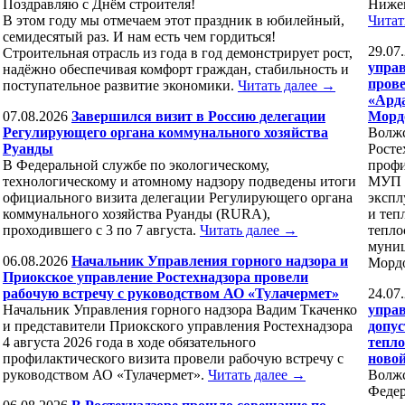
Поздравляю с Днём строителя!
Нижег
В этом году мы отмечаем этот праздник в юбилейный,
Читат
семидесятый раз. И нам есть чем гордиться!
29.07
Строительная отрасль из года в год демонстрирует рост,
управ
надёжно обеспечивая комфорт граждан, стабильность и
пров
поступательное развитие экономики.
Читать далее →
«Арда
07.08.2026
Завершился визит в Россию делегации
Морд
Регулирующего органа коммунального хозяйства
Волжс
Руанды
Росте
В Федеральной службе по экологическому,
профи
технологическому и атомному надзору подведены итоги
МУП «
официального визита делегации Регулирующего органа
экспл
коммунального хозяйства Руанды (RURA),
и теп
проходившего с 3 по 7 августа.
Читать далее →
тепло
муниц
06.08.2026
Начальник Управления горного надзора и
Морд
Приокское управление Ростехнадзора провели
рабочую встречу с руководством АО «Тулачермет»
24.07
Начальник Управления горного надзора Вадим Ткаченко
управ
и представители Приокского управления Ростехнадзора
допус
4 августа 2026 года в ходе обязательного
тепл
профилактического визита провели рабочую встречу с
ново
руководством АО «Тулачермет».
Читать далее →
Волжс
Федер