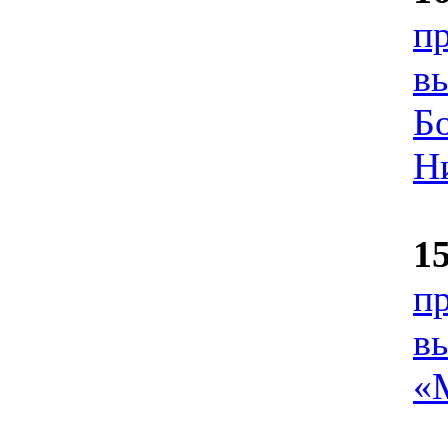
п
в
Б
Н
1
п
в
«