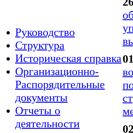
2
о
у
Руководство
в
Структура
Историческая справка
0
Организационно-
в
Распорядительные
п
документы
с
Отчеты о
м
деятельности
0