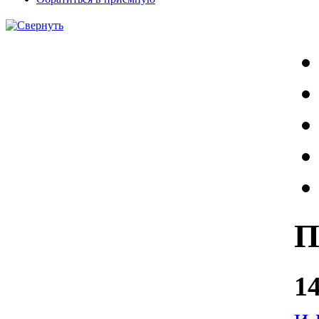
П
1
и