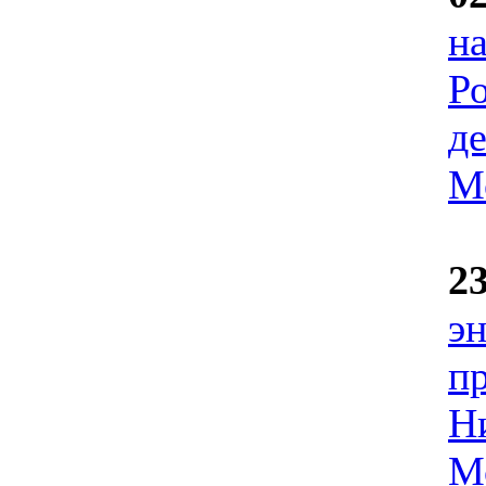
н
Ро
д
М
2
э
п
Н
М