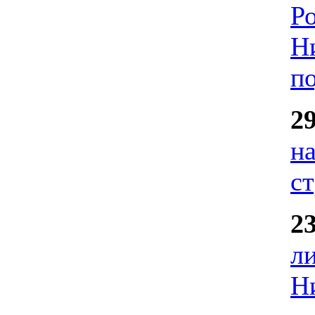
Р
Н
п
2
н
с
2
л
Н