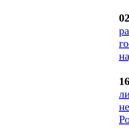
0
р
го
н
1
л
н
Р