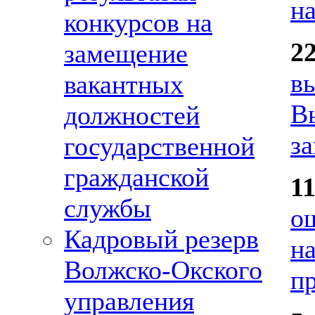
н
конкурсов на
2
замещение
в
вакантных
В
должностей
за
государственной
гражданской
1
службы
о
Кадровый резерв
н
Волжско-Окского
п
управления