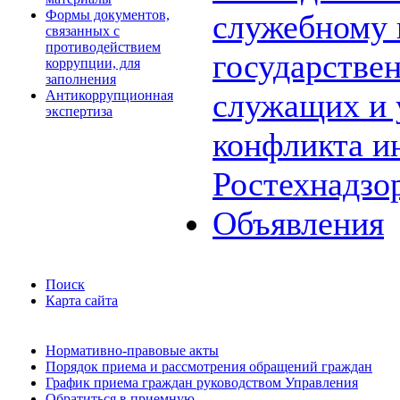
Формы документов,
служебному
связанных с
противодействием
государстве
коррупции, для
заполнения
служащих и 
Антикоррупционная
экспертиза
конфликта и
Ростехнадзо
Объявления
Поиск
Карта сайта
Нормативно-правовые акты
Порядок приема и рассмотрения обращений граждан
График приема граждан руководством Управления
Обратиться в приемную