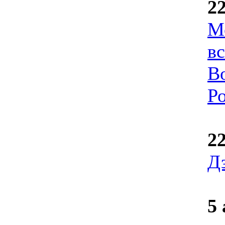
2
М
в
В
Р
2
Д
5