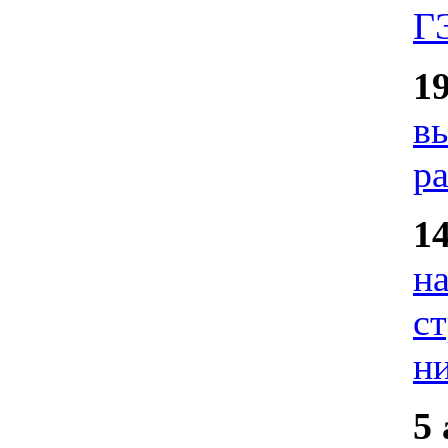
Г
1
в
р
1
н
с
н
5 