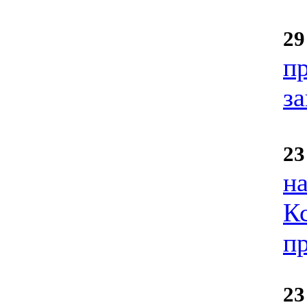
29
пр
з
23
на
К
п
23