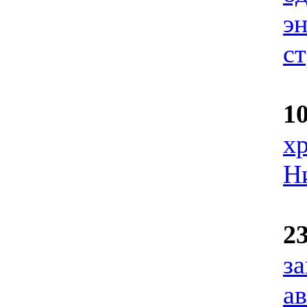
э
с
1
х
Н
2
з
ав