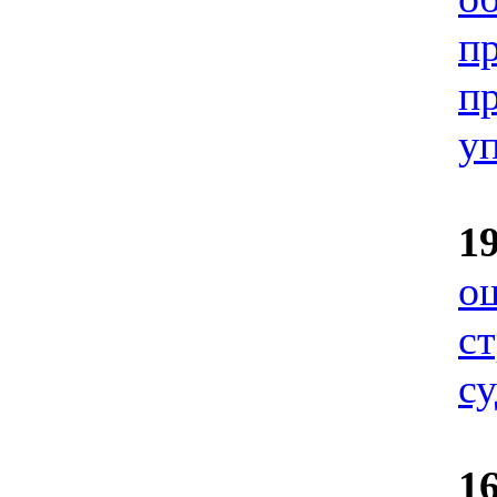
п
п
у
1
о
с
су
1