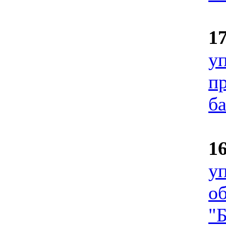
1
у
п
б
1
у
о
"