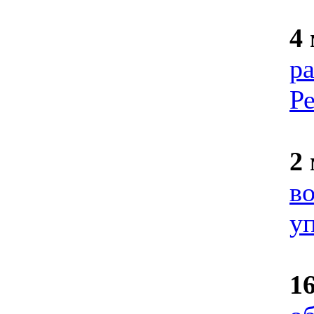
4
р
Р
2
в
у
1