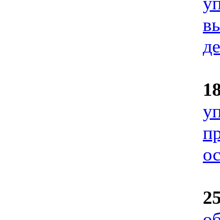
у
в
д
1
у
пр
о
2
о