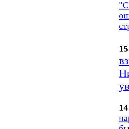
"С
ош
ст
15
в
Ни
у
14
на
бы