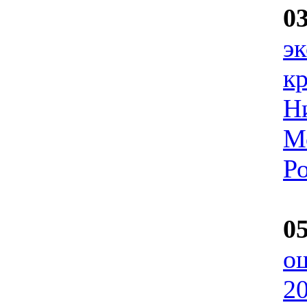
0
э
к
Н
М
Р
0
о
2