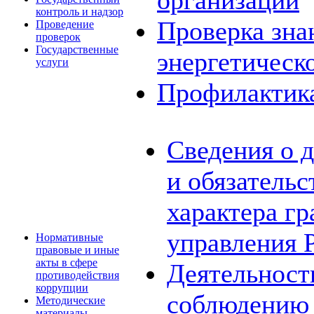
организаций
контроль и надзор
Проверка зна
Проведение
проверок
Государственные
энергетическ
услуги
Профилактик
Сведения о 
и обязатель
характера г
управления 
Нормативные
правовые и иные
акты в сфере
Деятельност
противодействия
коррупции
соблюдению 
Методические
материалы