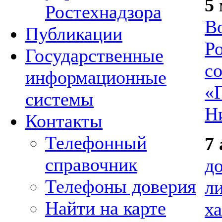
5
Ростехнадзора
В
Публикации
Р
Государственные
с
информационные
«
системы
Н
Контакты
Телефонный
7
справочник
д
Телефоны доверия
ли
Найти на карте
х