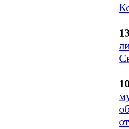
К
1
л
С
1
м
об
от