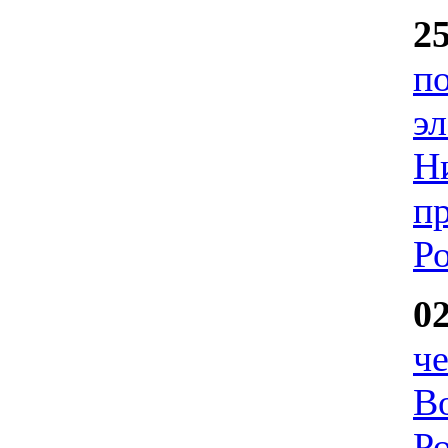
2
п
э
Н
п
Ро
0
ч
В
Р