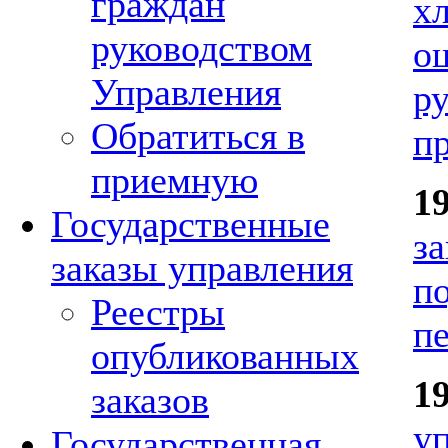
граждан
х
руководством
о
Управления
р
Обратиться в
п
приемную
1
Государственные
з
заказы управления
п
Реестры
п
опубликованных
1
заказов
у
Государственная