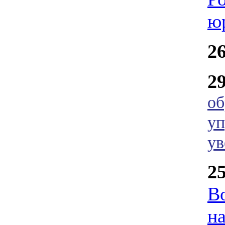
ю
2
2
об
уп
ув
2
В
н