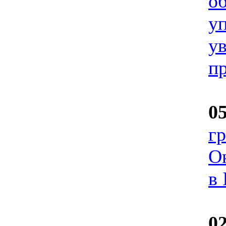
о
у
у
п
0
г
О
в 
0