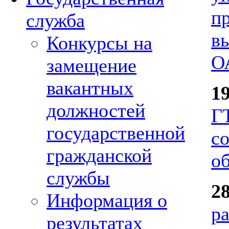
п
служба
в
Конкурсы на
О
замещение
вакантных
1
должностей
Г
государственной
с
гражданской
о
службы
2
Информация о
р
результатах