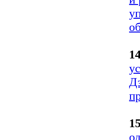
у
о
1
у
Д
п
1
о