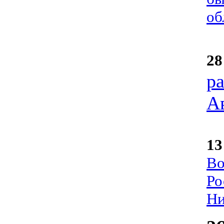
об
28
р
А
13
Во
Ро
Ни