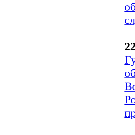
о
с
2
Г
о
В
Ро
п